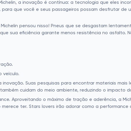
ichelin, a inovação é contínua: a tecnologia que eles inc
de, para que você e seus passageiros possam desfrutar de 
a Michelin pensou nisso! Pneus que se desgastam lentamen
ue sua eficiência garante menos resistência no asfalto. No
ração.
veículo.
 inovação. Suas pesquisas para encontrar materiais mais l
 também cuidam do meio ambiente, reduzindo o impacto do
nce. Aproveitando o máximo de tração e aderência, a Miche
 merece ter. Stars lovers irão adorar como a performance