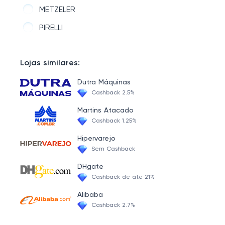
Equipamentos de Motocross, Trilha e Enduro
METZELER
JAQUETAS
PIRELLI
ACESSÓRIOS
VESTUÁRIOS
Lojas similares:
Dutra Máquinas
Cashback 2.5%
Martins Atacado
Cashback 1.25%
Hipervarejo
Sem Cashback
DHgate
Cashback de até 21%
Alibaba
Cashback 2.7%