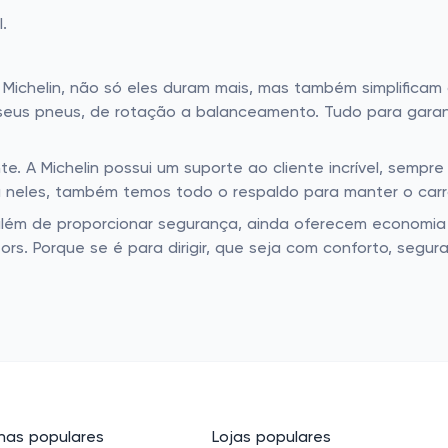
.
 Michelin, não só eles duram mais, mas também simplificam
 seus pneus, de rotação a balanceamento. Tudo para gara
e. A Michelin possui um suporte ao cliente incrível, sempre
u neles, também temos todo o respaldo para manter o car
além de proporcionar segurança, ainda oferecem economia 
rs. Porque se é para dirigir, que seja com conforto, segur
as populares
Lojas populares