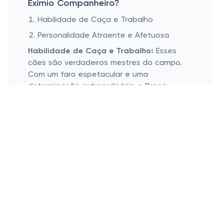
Exímio Companheiro?
Habilidade de Caça e Trabalho
Personalidade Atraente e Afetuosa
Habilidade de Caça e Trabalho:
Esses
cães são verdadeiros mestres do campo.
Com um faro espetacular e uma
determinação extraordinária, o Braco
Húngaro de Pelo Duro foi criado com um
espírito de caçador nato. Mesmo nas
cidades, eles exibem essa habilidade em
buscar brinquedos e participar de
brincadeiras interativas. Para entusiastas
de caça ou simplesmente de boas
atividades ao ar livre, esses cães oferecem
a parceria ideal.
Personalidade Atraente e Afetuosa:
Além
de serem ótimos caçadores, os Braco