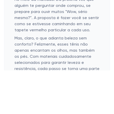
alguém te perguntar onde comprou, se
prepare para ouvir muitos "Wow, sério
mesmo?". A proposta é fazer você se sentir
como se estivesse caminhando em seu
tapete vermelho particular a cada uso.
Mas, claro, o que adianta beleza sem
conforto? Felizmente, esses tênis não
apenas encantam os olhos, mas também
os pés. Com materiais cuidadosamente
selecionados para garantir leveza e
resistência, cada passo se torna uma parte
do seu dia que você vai adorar. Tudo isso
sem comprometer uma gota de estilo.
Maximize o potencial da sua collab!
Como incorporar mais fashion em seu
cotidiano.