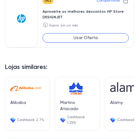
Compartilhar
SALE
Aproveite os melhores descontos HP Store
DESIGNJET
🕥
Expira: em um mês
Usar Oferta
Lojas similares:
Alibaba
Martins
Alamy
Atacado
Cashback
Cashback 2.7%
Cashback 5
1.25%