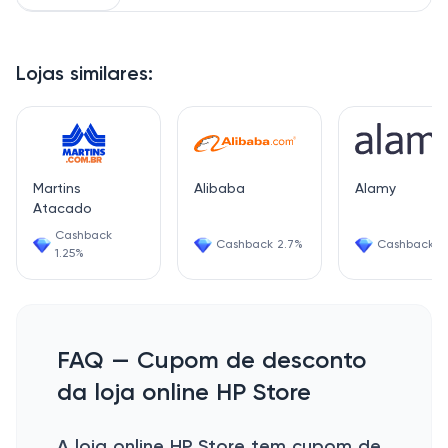
Lojas similares:
Martins
Alibaba
Alamy
Atacado
Cashback
Cashback 2.7%
Cashback 5
1.25%
FAQ — Cupom de desconto
da loja online HP Store
A loja online HP Store tem cupom de