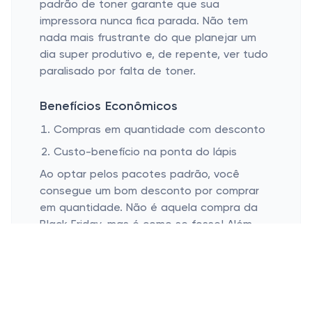
padrão de toner garante que sua
impressora nunca fica parada. Não tem
nada mais frustrante do que planejar um
dia super produtivo e, de repente, ver tudo
paralisado por falta de toner.
Benefícios Econômicos
Compras em quantidade com desconto
Custo-benefício na ponta do lápis
Ao optar pelos pacotes padrão, você
consegue um bom desconto por comprar
em quantidade. Não é aquela compra da
Black Friday, mas é como se fosse! Além
disso, você acaba fazendo menos pedidos
ao longo do ano, outra forma de
economizar com taxas de entrega e
tempo. Imagine a sensação de alívio ao
perceber que nunca precisa lutar contra o