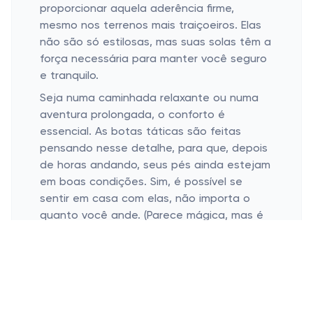
proporcionar aquela aderência firme,
mesmo nos terrenos mais traiçoeiros. Elas
não são só estilosas, mas suas solas têm a
força necessária para manter você seguro
e tranquilo.
Seja numa caminhada relaxante ou numa
aventura prolongada, o conforto é
essencial. As botas táticas são feitas
pensando nesse detalhe, para que, depois
de horas andando, seus pés ainda estejam
em boas condições. Sim, é possível se
sentir em casa com elas, não importa o
quanto você ande. (Parece mágica, mas é
só tecnologia!)
Durabilidade Para Enfrentar Qualquer
Desafio
Materiais resistentes ao desgaste do