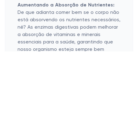
Aumentando a Absorção de Nutrientes:
De que adianta comer bem se o corpo não
está absorvendo os nutrientes necessários,
né? As enzimas digestivas podem melhorar
a absorção de vitaminas e minerais
essenciais para a saúde, garantindo que
nosso organismo esteja sempre bem
nutrido.
Benefícios das Enzimas Digestivas
Além da Digestão
Apoio ao Sistema Imunológico
Redução de Alergias Alimentares
Prevenção de Doenças Gastrointestinais
Apoio ao Sistema Imunológico:
É, as
enzimas digestivas são versáteis. Além de
cuidar da digestão, elas contribuem para o