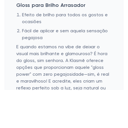
Gloss para Brilho Arrasador
Efeito de brilho para todos os gostos e
ocasiões
Fácil de aplicar e sem aquela sensação
pegajosa
E quando estamos na vibe de deixar o
visual mais brilhante e glamouroso? É hora
do gloss, sim senhora. A Klasmē oferece
opções que proporcionam aquele "gloss
power" com zero pegajosidade—sim, é real
e maravilhoso! E acredite, eles criam um
reflexo perfeito sob a luz, seja natural ou
em selfies, garantindo que seus lábios
pareçam joias polidas. Além disso, a
aplicação é super prática, o que é ótimo
quando o tempo é curto e precisamos de
um "up" imediato. Perfeito, né?