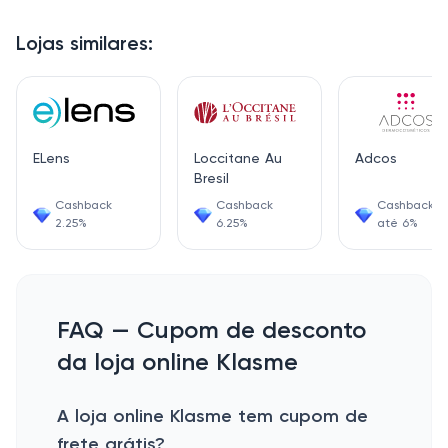
Lojas similares:
ELens
Loccitane Au
Adcos
Bresil
Cashback
Cashback
Cashback d
2.25%
6.25%
até 6%
FAQ — Cupom de desconto
da loja online Klasme
A loja online Klasme tem cupom de
frete grátis?