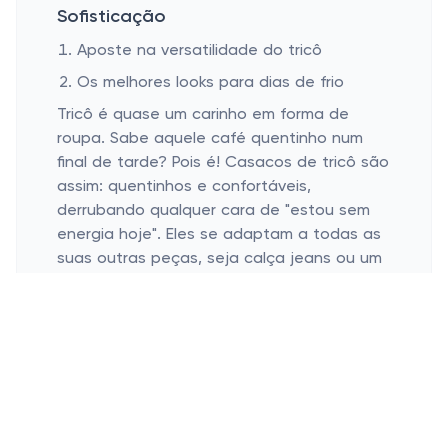
Sofisticação
Aposte na versatilidade do tricô
Os melhores looks para dias de frio
Tricô é quase um carinho em forma de
roupa. Sabe aquele café quentinho num
final de tarde? Pois é! Casacos de tricô são
assim: quentinhos e confortáveis,
derrubando qualquer cara de "estou sem
energia hoje". Eles se adaptam a todas as
suas outras peças, seja calça jeans ou um
vestido leve.
Se o frio chegar de vez, não tem erro
apostar num casacão desses. Combinados
com botas poderosas e um lenço colorido,
você monta um look sofisticado em
minutos. A peça em tricô é supereventual
para enfrentar o dia com aquele combo de