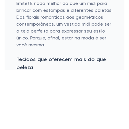
limite! E nada melhor do que um midi para
brincar com estampas e diferentes paletas.
Dos florais românticos aos geométricos
contemporâneos, um vestido midi pode ser
a tela perfeita para expressar seu estilo
único. Porque, afinal, estar na moda é ser
você mesma.
Tecidos que oferecem mais do que
beleza
Conforto também é palavra de ordem para
um look incrível. Um bom vestido midi da Lez
a Lez é aquele que não apenas realça as
curvas, mas que monitora o bem-estar
durante todo o dia. Afinal, tecidos de
qualidade que respeitam o corpo são
essenciais para uma rotina cheia e uma
postura sempre confiante.