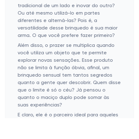
tradicional de um lado e inovar do outro?
Ou até mesmo utilizá-lo em partes
diferentes e alterná-las? Pois é, a
versatilidade desse brinquedo é sua maior
arma. O que você prefere fazer primeiro?
Além disso, o prazer se multiplica quando
você utiliza um objeto que te permite
explorar novas sensações. Esse produto
não se limita à função óbvia, afinal, um
brinquedo sensual tem tantos segredos
quanto a gente quer descobrir. Quem disse
que o limite é só o céu? Já pensou o
quanto o maciço duplo pode somar às
suas experiências?
E claro, ele é o parceiro ideal para aqueles
que têm preferência por ritmos variados.
Seja aquela história de maratonar um filme
romântico com pausas para diversão, ou