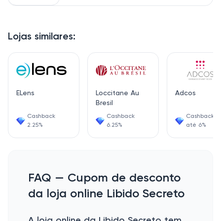
Lojas similares:
ELens
Loccitane Au
Adcos
Bresil
Cashback
Cashback
Cashback d
2.25%
6.25%
até 6%
FAQ — Cupom de desconto
da loja online Libido Secreto
A loja online da Libido Secreto tem