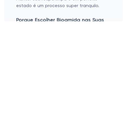
estado é um processo super tranquilo.
Porque Escolher Bioamida nas Suas
Roupas
Impacto Ambiental Reduzido
Estilo e Versatilidade no Guarda-Roupa
Impacto Ambiental Reduzido:
A produção
de bioamida emite menos CO2 comparada
aos tecidos tradicionais, fazendo dela uma
escolha ecológica por excelência. Cada
vez que você veste bioamida está
literalmente vestindo um pedacinho de
mundo mais limpo e sustentável.
Estilo e Versatilidade no Guarda-Roupa:
A bioamida não se limita a um único estilo:
ela aparece em uma gama variada de
roupas que vão desde o casual do dia a