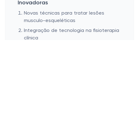
Inovadoras
Novas técnicas para tratar lesões
musculo-esqueléticas
Integração de tecnologia na fisioterapia
clínica
Mesmo as lesões mais comuns, aquelas
que parecem insuportáveis na rotina,
podem ser tratadas com técnicas
inovadoras. Livros atualizados compartilham
essas novidades, que incluem métodos que
poucos ainda conhecem, mas que fazem
um verdadeiro milagre. Já ouviu falar das
terapias manuais diferenciadas?
A tecnologia chegou pra ficar e já está
transformando o cenário da fisioterapia
clínica. Imagina usar aplicativos que ajudam
no monitoramento de sessões ou gadgets