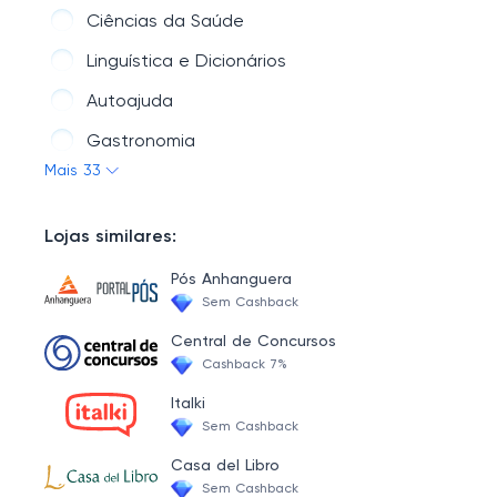
Ciências da Saúde
Linguística e Dicionários
Autoajuda
Gastronomia
Mais 33
Ciências Exatas e da Terra
Medicina Integral
Lojas similares:
Ciências Sociais
Pós Anhanguera
Literatura
Sem Cashback
Economia e Contabilidade
Central de Concursos
Cashback 7%
Psicologia
Italki
Álbuns e Figurinhas
Sem Cashback
Esoterismo
Casa del Libro
Sem Cashback