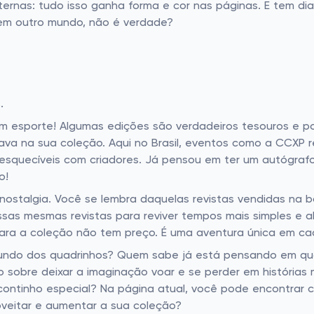
nternas: tudo isso ganha forma e cor nas páginas. E tem 
 em outro mundo, não é verdade?
.
m esporte! Algumas edições são verdadeiros tesouros e po
tava na sua coleção. Aqui no Brasil, eventos como a CCXP 
esquecíveis com criadores. Já pensou em ter um autógraf
o!
ostalgia. Você se lembra daquelas revistas vendidas na 
ssas mesmas revistas para reviver tempos mais simples e
para a coleção não tem preço. É uma aventura única em cada
undo dos quadrinhos? Quem sabe já está pensando em quai
o sobre deixar a imaginação voar e se perder em histórias 
ontinho especial? Na página atual, você pode encontrar 
roveitar e aumentar a sua coleção?