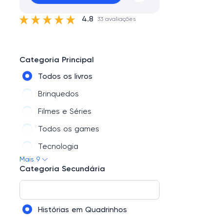
4.8
33 avaliações
Categoria Principal
Todos os livros
Brinquedos
Filmes e Séries
Todos os games
Tecnologia
Mais 9
KitsExclusivosdaLivrariaCuritiba
Categoria Secundária
Papelaria
Todos os presentes
Histórias em Quadrinhos
Musicas e Shows