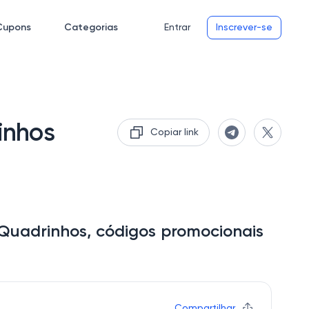
Cupons
Categorias
Entrar
Inscrever-se
inhos
Copiar link
 Quadrinhos, códigos promocionais
Compartilhar