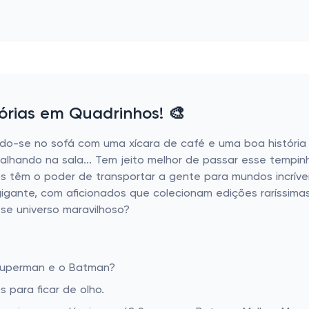
rias em Quadrinhos! 🎨
do-se no sofá com uma xícara de café e uma boa história
palhando na sala... Tem jeito melhor de passar esse tempi
s têm o poder de transportar a gente para mundos incríveis
é gigante, com aficionados que colecionam edições raríssi
se universo maravilhoso?
 Superman e o Batman?
para ficar de olho.