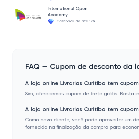
Viagens
International Open
Educação
Academy
Cashback de até 12%
RPG
Engenharia e Arquitetura
Religiões e Doutrinas
Artes
FAQ — Cupom de desconto da loja
Exames e Concursos
Hábitos Sociais
A loja online Livrarias Curitiba tem cupom
Filosofia
Sim, oferecemos cupom de frete grátis. Basta in
Ciências Biológicas e Agrárias
A loja online Livrarias Curitiba tem cup
Informática
Como novo cliente, você pode aproveitar um desc
Administração e Negócios
fornecido na finalização da compra para econo
Esportes e Educação Física