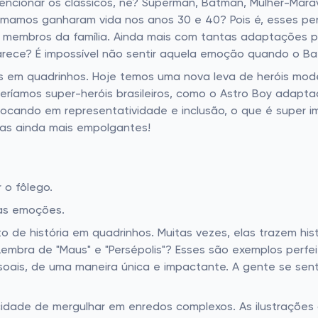
encionar os clássicos, né? Superman, Batman, Mulher-Mara
 amamos ganharam vida nos anos 30 e 40? Pois é, esses 
 membros da família. Ainda mais com tantas adaptações p
ece? É impossível não sentir aquela emoção quando o Bat
ias em quadrinhos. Hoje temos uma nova leva de heróis m
teríamos super-heróis brasileiros, como o Astro Boy adapta
focando em representatividade e inclusão, o que é super i
rias ainda mais empolgantes!
r o fôlego.
as emoções.
 de história em quadrinhos. Muitas vezes, elas trazem his
 Lembra de "Maus" e "Persépolis"? Esses são exemplos per
oais, de uma maneira única e impactante. A gente se sent
cidade de mergulhar em enredos complexos. As ilustrações