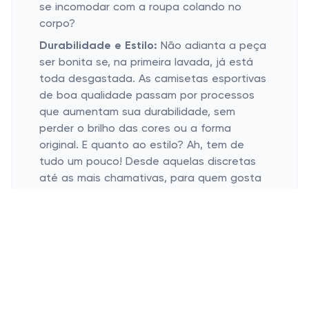
se incomodar com a roupa colando no
corpo?
Durabilidade e Estilo:
Não adianta a peça
ser bonita se, na primeira lavada, já está
toda desgastada. As camisetas esportivas
de boa qualidade passam por processos
que aumentam sua durabilidade, sem
perder o brilho das cores ou a forma
original. E quanto ao estilo? Ah, tem de
tudo um pouco! Desde aquelas discretas
até as mais chamativas, para quem gosta
de ser visto por onde passa, mesmo
treinando.
Variedade de Modelos:
Se tem um ponto
positivo nas camisetas esportivas, é a
variedade. Tem para todos os gostos e
tipos físicos. Prefere algo mais justo ao
corpo ou algo mais soltinho? Gosta das