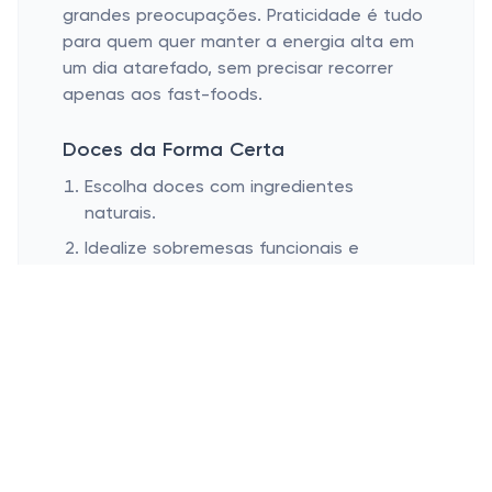
grandes preocupações. Praticidade é tudo
para quem quer manter a energia alta em
um dia atarefado, sem precisar recorrer
apenas aos fast-foods.
Doces da Forma Certa
Escolha doces com ingredientes
naturais.
Idealize sobremesas funcionais e
nutritivas.
Quem disse que doces precisam sempre
ter o dobro do açúcar possível? Hoje, já
existem no mercado diversas opções feitas
com ingredientes naturais e açúcares não
refinados. Chocolates com alto teor de
cacau, por exemplo, são um charme à
parte. Eles não só são menos calóricos