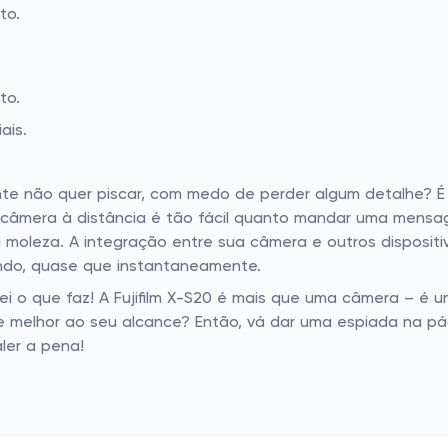
to.
to.
ais.
 não quer piscar, com medo de perder algum detalhe? É
a câmera à distância é tão fácil quanto mandar uma mens
a moleza. A integração entre sua câmera e outros disposit
undo, quase que instantaneamente.
sei o que faz! A Fujifilm X-S20 é mais que uma câmera – é 
e melhor ao seu alcance? Então, vá dar uma espiada na pá
ler a pena!