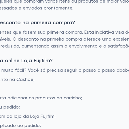
ueles que compram vários itens ou produtos de maior valor. 
ssados ​​e enviados prontamente.
 desconto na primeira compra?
ientes que fazem sua primeira compra. Esta iniciativa visa 
níveis. O desconto na primeira compra oferece uma excel
 reduzido, aumentando assim o envolvimento e a satisfação
online Loja Fujifilm?
 muito fácil? Você só precisa seguir o passo a passo abaix
onto na Cashbe;
asta adicionar os produtos no carrinho;
u pedido;
da loja da Loja Fujifilm;
aplicado ao pedido;