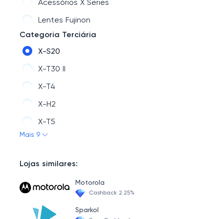
Acessórios X Series
Lentes Fujinon
Categoria Terciária
X-S20
X-T30 II
X-T4
X-H2
X-T5
Mais 9
X100VI
X-M5
Lojas similares:
X-T50
Motorola
Combos X
Cashback 2.25%
Sparkol