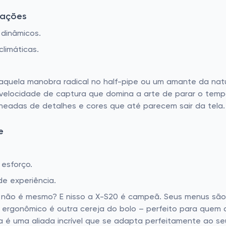
uações
 dinâmicos.
limáticas.
 aquela manobra radical no half-pipe ou um amante da nat
 velocidade de captura que domina a arte de parar o tem
echeadas de detalhes e cores que até parecem sair da tela.
e
esforço.
e experiência.
sar, não é mesmo? E nisso a X-S20 é campeã. Seus menus sã
n ergonômico é outra cereja do bolo – perfeito para quem 
a é uma aliada incrível que se adapta perfeitamente ao seu 