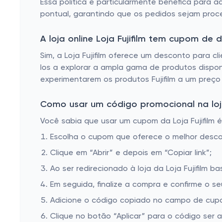
Essa política é particularmente benéfica para aq
pontual, garantindo que os pedidos sejam proce
A loja online Loja Fujifilm tem cupom de
Sim, a Loja Fujifilm oferece um desconto para cl
los a explorar a ampla gama de produtos dispo
experimentarem os produtos Fujifilm a um preço
Como usar um código promocional na loja 
Você sabia que usar um cupom da Loja Fujifilm é
Escolha o cupom que oferece o melhor desc
Clique em “Abrir” e depois em “Copiar link”;
Ao ser redirecionado à loja da Loja Fujifilm b
Em seguida, finalize a compra e confirme o se
Adicione o código copiado no campo de cupom 
Clique no botão “Aplicar” para o código ser 