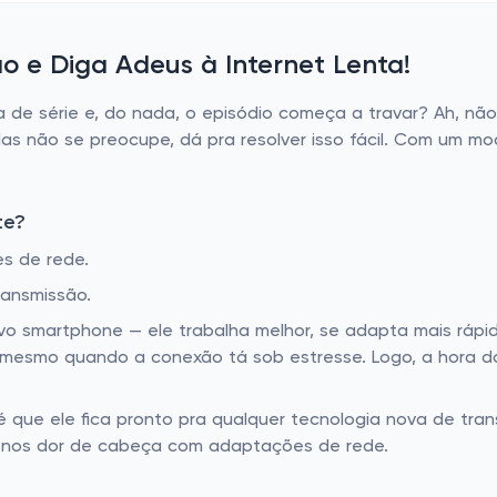
o e Diga Adeus à Internet Lenta!
e série e, do nada, o episódio começa a travar? Ah, não 
as não se preocupe, dá pra resolver isso fácil. Com um m
te?
s de rede.
ransmissão.
o smartphone — ele trabalha melhor, se adapta mais rápi
mesmo quando a conexão tá sob estresse. Logo, a hora do 
ue ele fica pronto pra qualquer tecnologia nova de trans
enos dor de cabeça com adaptações de rede.