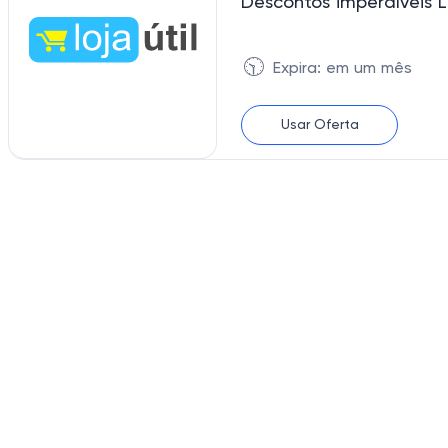
Descontos imperdíveis 
🕥
Expira: em um mês
Usar Oferta