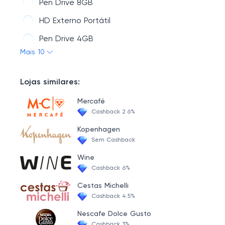
Pen Drive 8GB
HD Externo Portátil
Pen Drive 4GB
Mais 10
Pen Drive 16GB
Drives Externos
Lojas similares:
Roteador
Mercafé
Pen Drive
Cashback 2.6%
Pen Drive 32GB
Kopenhagen
Sem Cashback
Wine
Cashback 6%
Cestas Michelli
Cashback 4.5%
Nescafe Dolce Gusto
Cashback 3%