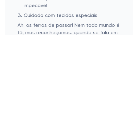
impecável
Cuidado com tecidos especiais
Ah, os ferros de passar! Nem todo mundo é
fã, mas reconheçamos: quando se fala em
roupas impecáveis, eles ainda são super
relevantes. Os modelos atuais são mais
potentes e práticos, com controle de
temperatura que ajuda a evitar acidentes
(alguém ouviu um "aleluia"?).
Para aquele vinco perfeito, sempre passe a
roupa do avesso e lembre de ajeitar as
costuras com os dedos antes de
pressionar. Parece detalhe bobo, mas faz
toda a diferença no resultado final. E uma
dica: para camisas, deite a peça
decentemente na tábua e ajeite o
colarinho antes de começar.