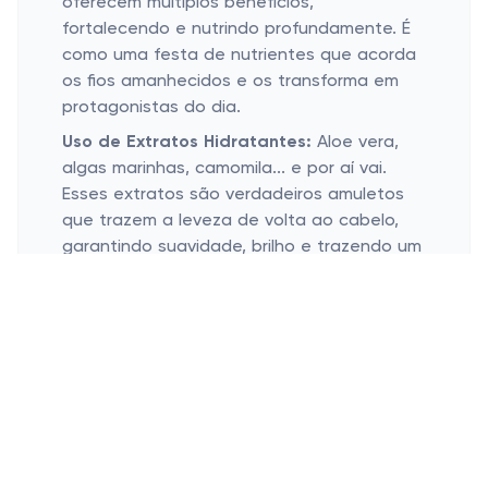
oferecem múltiplos benefícios,
fortalecendo e nutrindo profundamente. É
como uma festa de nutrientes que acorda
os fios amanhecidos e os transforma em
protagonistas do dia.
Uso de Extratos Hidratantes:
Aloe vera,
algas marinhas, camomila... e por aí vai.
Esses extratos são verdadeiros amuletos
que trazem a leveza de volta ao cabelo,
garantindo suavidade, brilho e trazendo um
cuidado que vai da raiz às pontas. É como
uma longa caminhada à beira do mar, que
deixa leveza e frescor.
Mudar a rotina do cabelo pode ser um
divisor de águas, e para quem sofre com a
secura, escolher o champô certo faz total
diferença. Que tal experimentar uma
dessas opções incríveis que a