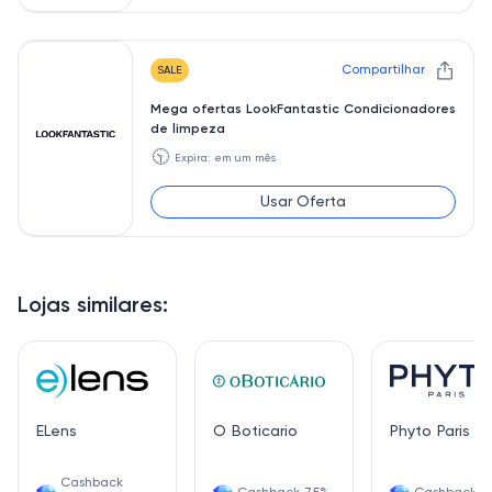
Compartilhar
SALE
Mega ofertas LookFantastic Condicionadores
de limpeza
🕥
Expira: em um mês
Usar Oferta
Lojas similares:
ELens
O Boticario
Phyto Paris
Cashback