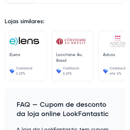
Lojas similares:
ELens
Loccitane Au
Adcos
Bresil
Cashback
Cashback
Cashback d
2.25%
6.25%
até 6%
FAQ — Cupom de desconto
da loja online LookFantastic
A loja da LookFantastic tem cupom