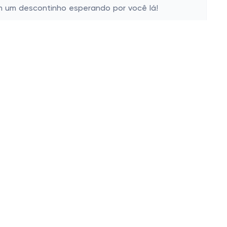
om um descontinho esperando por você lá!
Siga-nos
Nossas campanhas
E-mail
LinkedIn
Baixar extensão
Facebook