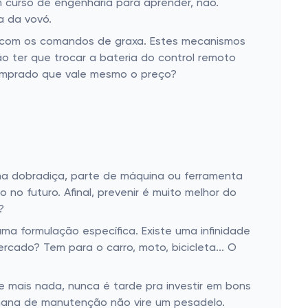
um curso de engenharia para aprender, não.
a da vovó.
ce com os comandos de graxa. Estes mecanismos
o ter que trocar a bateria do control remoto
omprado que vale mesmo o preço?
uma dobradiça, parte de máquina ou ferramenta
o futuro. Afinal, prevenir é muito melhor do
?
ma formulação específica. Existe uma infinidade
rcado? Tem para o carro, moto, bicicleta... O
e mais nada, nunca é tarde pra investir em bons
emana de manutenção não vire um pesadelo.