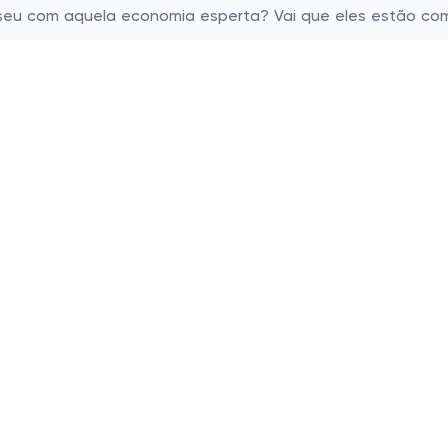
 o seu com aquela economia esperta? Vai que eles estão c
as populares
Lojas populares
cos
Basico.com
Carrefour
 beleza
Petz
 para crianças
Alibaba
e Bolsas
Banggood
os
Carrefour Mercado