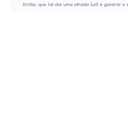
Então, que tal dar uma olhada {url} e garantir
Esconder
Cashbe
Campanh
Política de Privacidade
Eletrôni
Termos de Uso
Roupas
Quem Somos
Saúde e
Produtos
Sapatos 
Acessóri