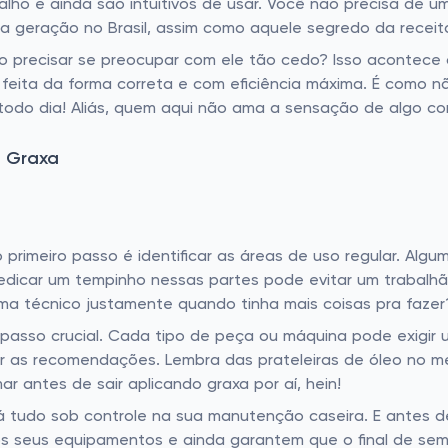
balho e ainda são intuitivos de usar. Você não precisa de 
 geração no Brasil, assim como aquele segredo da receit
não precisar se preocupar com ele tão cedo? Isso aconte
feita da forma correta e com eficiência máxima. É como nã
odo dia! Aliás, quem aqui não ama a sensação de algo c
 Graxa
rimeiro passo é identificar as áreas de uso regular. Alg
icar um tempinho nessas partes pode evitar um trabalhão n
a técnico justamente quando tinha mais coisas pra fazer
 passo crucial. Cada tipo de peça ou máquina pode exigir u
ar as recomendações. Lembra das prateleiras de óleo no me
r antes de sair aplicando graxa por aí, hein!
á tudo sob controle na sua manutenção caseira. E antes d
dos seus equipamentos e ainda garantem que o final de s