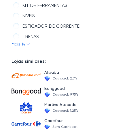
KIT DE FERRAMENTAS
NIVEIS
ESTICADOR DE CORRENTE
TRENAS
Mais 14
FILTROS Redux32
ORGANIZACAO
Lojas similares:
ALICATES
Alibaba
ACESSORIOS Ferramentas
Cashback 2.7%
ESTILETES
Banggood
Cashback 9.75%
MARTELOS
Martins Atacado
CHAVE
Cashback 1.25%
TORQUES
Carrefour
Sem Cashback