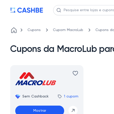
Cupons
Cupom MacroLub
Cupons d
Cupons da MacroLub p
Sem Cashback
1 cupom
Mostrar