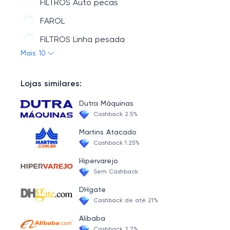
FILTROS Auto pecas
FAROL
FILTROS Linha pesada
Mais 10
IGNICAO
FREIOS
Lojas similares:
ILUMINACAO
Dutra Máquinas
BATERIA
Cashback 2.5%
KITS DE REVISÃO
Martins Atacado
Cashback 1.25%
Hipervarejo
Sem Cashback
DHgate
Cashback de até 21%
Alibaba
Cashback 2.7%