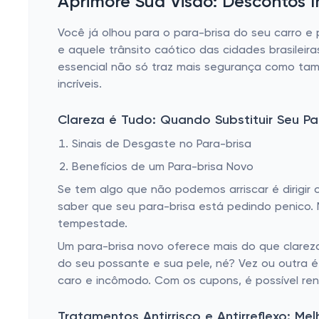
Aprimore Sua Visão: Descontos I
Você já olhou para o para-brisa do seu carro e 
e aquele trânsito caótico das cidades brasilei
essencial não só traz mais segurança como tam
incríveis.
Clareza é Tudo: Quando Substituir Seu Pa
Sinais de Desgaste no Para-brisa
Benefícios de um Para-brisa Novo
Se tem algo que não podemos arriscar é dirigir
saber que seu para-brisa está pedindo penico.
tempestade.
Um para-brisa novo oferece mais do que clareza.
do seu possante e sua pele, né? Vez ou outra é
caro e incômodo. Com os cupons, é possível ren
Tratamentos Antirrisco e Antirreflexo: Me