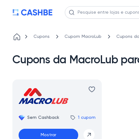
Cupons
Cupom MacroLub
Cupons da
Cupons da MacroLub par
Sem Cashback
1 cupom
Mostrar