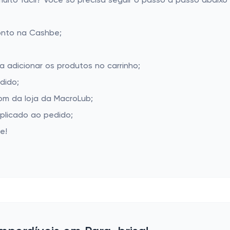
to fácil? Você só precisa seguir o passo a passo abaixo 
onto na Cashbe;
a adicionar os produtos no carrinho;
dido;
m da loja da MacroLub;
aplicado ao pedido;
e!