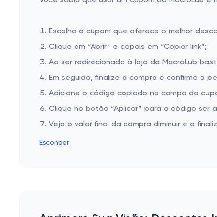
Você sabia que usar um cupom da MacroLub é mui
Escolha o cupom que oferece o melhor desc
Clique em “Abrir” e depois em “Copiar link”;
Ao ser redirecionado à loja da MacroLub bast
Em seguida, finalize a compra e confirme o pe
Adicione o código copiado no campo de cupo
Clique no botão “Aplicar” para o código ser 
Veja o valor final da compra diminuir e a finaliz
Esconder