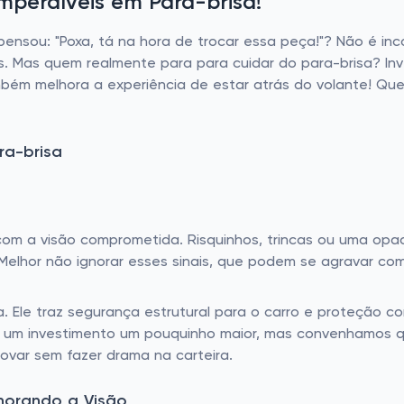
mperdíveis em Para-brisa!
pensou: "Poxa, tá na hora de trocar essa peça!"? Não é inco
ras. Mas quem realmente para para cuidar do para-brisa? I
bém melhora a experiência de estar atrás do volante! Q
ra-brisa
 com a visão comprometida. Risquinhos, trincas ou uma op
 Melhor não ignorar esses sinais, que podem se agravar c
 Ele traz segurança estrutural para o carro e proteção con
 um investimento um pouquinho maior, mas convenhamos que
ovar sem fazer drama na carteira.
lhorando a Visão