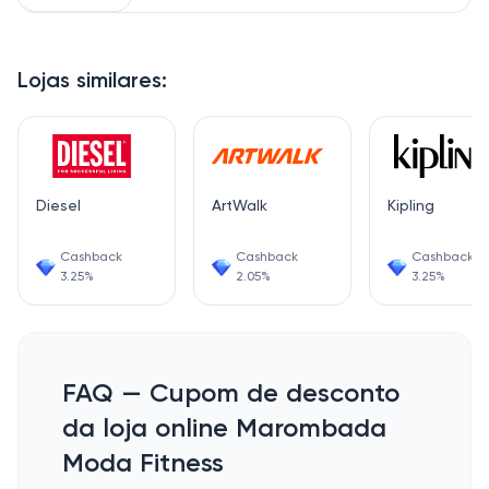
Lojas similares:
Diesel
ArtWalk
Kipling
Cashback
Cashback
Cashback
3.25%
2.05%
3.25%
FAQ — Cupom de desconto
da loja online Marombada
Moda Fitness