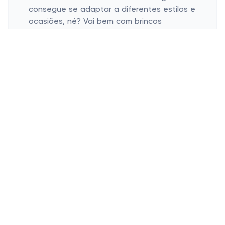
consegue se adaptar a diferentes estilos e
ocasiões, né? Vai bem com brincos
grandes, chinelos estilosos ou aquele tênis
todo moderninho. O importante é que você
pode brincar bastante com as
possibilidades.
Apesar da simplicidade, ela confere um
toque de sofisticação ao visual casual.
Perfeita para quem curte um look
despretensioso, mas não abre mão
daquela pitada de elegância que deixa
tudo mais interessante. Afinal de contas,
estilo é também sentir-se bem na própria
pele.
Dicas para Maximizar a Durabilidade
da Sua Regata