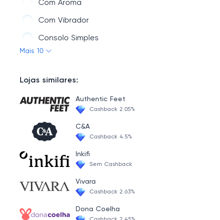
Com Aroma
Vibradores
Com Vibrador
Consolo Simples
Mais 10
Extra Grande
Com Escroto
Lojas similares:
Cintas Peniana E Strapon
Authentic Feet
Anel Companheiro
Cashback 2.05%
Pênis Duplo
C&A
Cashback 4.5%
Inkifi
Sem Cashback
Vivara
Cashback 2.63%
Dona Coelha
Cashback 2.45%