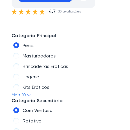
4.7
33 avaliações
Categoria Principal
Pênis
Masturbadores
Brincadeiras Eróticas
Lingerie
Kits Eróticos
Mais 10
Acessórios
Categoria Secundária
Cosméticos
Com Ventosa
BDSM
Rotativo
Prazer Anal