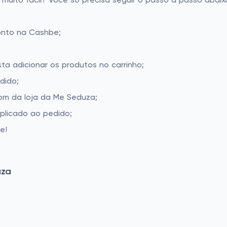
ito fácil? Você só precisa seguir o passo a passo abaixo
onto na Cashbe;
ta adicionar os produtos no carrinho;
dido;
om da loja da Me Seduza;
aplicado ao pedido;
e!
uza