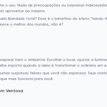
nte o uso. Nada de preocupações ou surpresas indesejad
m aproveitar ao máximo.
la liberdade total? Esse é o benefício do efeito "hands-fr
arece o melhor dos mundos, não é?
reparar bem o ambiente. Escolher o local, ajustar a ilumi
he importa quando a ideia é transformar o ordinário em ex
gumas surpresas felizes que você não esperava. Seja criat
 que mais funciona para você.
om Ventosa