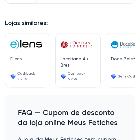
Lojas similares:
ELens
Loccitane Au
Doce Beleza
Bresil
Cashback
Cashback
Sem Cashb
2.25%
6.25%
FAQ — Cupom de desconto
da loja online Meus Fetiches
A loja da Meus Fetiches tem cupom