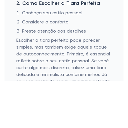
2. Como Escolher a Tiara Perfeita
Conheça seu estilo pessoal
Considere o conforto
Preste atenção aos detalhes
Escolher a tiara perfeita pode parecer
simples, mas também exige aquele toque
de autoconhecimento. Primeiro, é essencial
refletir sobre o seu estilo pessoal. Se você
curte algo mais discreto, talvez uma tiara
delicada e minimalista combine melhor. Já
se você gosta de ousar, uma tiara colorida
ou com pedrarias pode ser a pedida certa.
Outro fator importante é o conforto. Nada
pior do que passar o dia ajustando uma
tiara desconfortável, né? Dê preferência
para aquelas que têm uma estrutura macia
e ajustável. Além disso, detalhes como