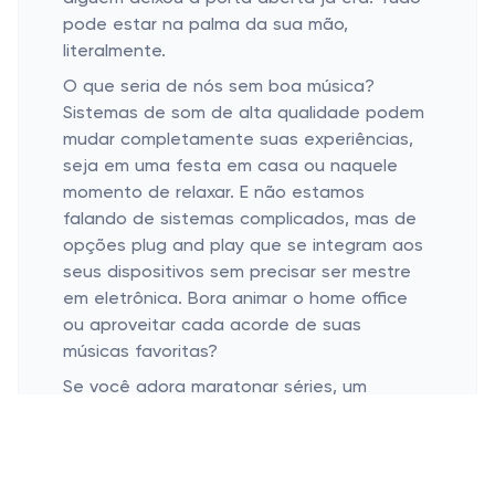
pode estar na palma da sua mão,
literalmente.
O que seria de nós sem boa música?
Sistemas de som de alta qualidade podem
mudar completamente suas experiências,
seja em uma festa em casa ou naquele
momento de relaxar. E não estamos
falando de sistemas complicados, mas de
opções plug and play que se integram aos
seus dispositivos sem precisar ser mestre
em eletrônica. Bora animar o home office
ou aproveitar cada acorde de suas
músicas favoritas?
Se você adora maratonar séries, um
televisor inteligente é essencial. As TV's
smart oferecem muito mais do que só
canais tradicionais; estamos falando de
streaming, espeficidades de imagem e