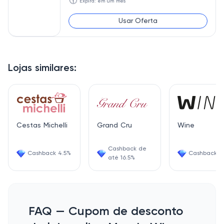
🕥
Expira: em um mês
Usar Oferta
Lojas similares:
Cestas Michelli
Grand Cru
Wine
Cashback de
Cashback 4.5%
Cashback 6
até 16.5%
FAQ — Cupom de desconto