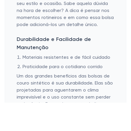
seu estilo e ocasião. Sabe aquela dúvida
na hora de escolher? A dica é pensar nos
momentos rotineiros e em como essa bolsa
pode adicioná-los um detalhe único.
Durabilidade e Facilidade de
Manutenção
Materiais resistentes e de fácil cuidado
Praticidade para o cotidiano corrido
Um dos grandes benefícios das bolsas de
couro sintético é sua durabilidade. Elas são
projetadas para aguentarem o clima
imprevisível e o uso constante sem perder
a elegância. E quando se trata de limpeza,
nada de dores de cabeça: um simples
pano umedecido já é capaz de deixar sua
bolsa impecável novamente. Conveniente,