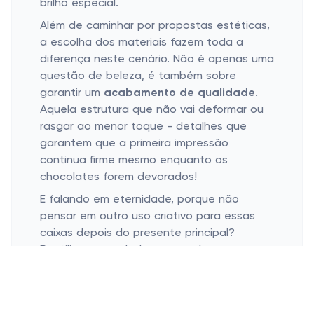
brilho especial.
Além de caminhar por propostas estéticas,
a escolha dos materiais fazem toda a
diferença neste cenário. Não é apenas uma
questão de beleza, é também sobre
garantir um
acabamento de qualidade
.
Aquela estrutura que não vai deformar ou
rasgar ao menor toque - detalhes que
garantem que a primeira impressão
continua firme mesmo enquanto os
chocolates forem devorados!
E falando em eternidade, porque não
pensar em outro uso criativo para essas
caixas depois do presente principal?
Reutilizar essas belezuras pode ser a
desculpa perfeita para renovar a
decoração do ambiente ou guardar outros
pequenos itens com estilo e bom gosto.