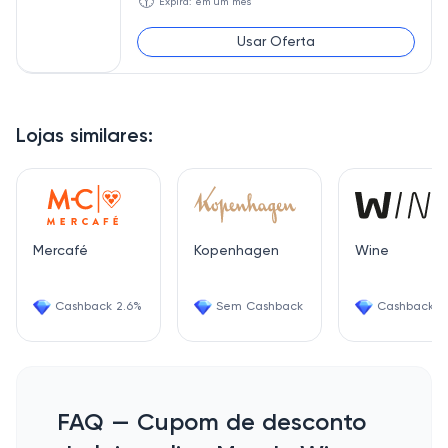
🕥
Expira: em um mês
Usar Oferta
Lojas similares:
Mercafé
Kopenhagen
Wine
Cashback 2.6%
Sem Cashback
Cashback 6
FAQ — Cupom de desconto