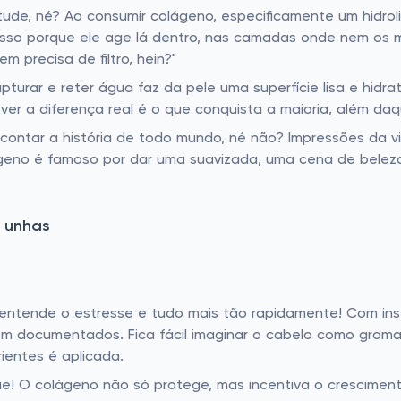
ntude, né? Ao consumir colágeno, especificamente um hidro
 Isso porque ele age lá dentro, nas camadas onde nem o
 precisa de filtro, hein?"
turar e reter água faz da pele uma superfície lisa e hidr
er a diferença real é o que conquista a maioria, além daque
contar a história de todo mundo, né não? Impressões da v
ágeno é famoso por dar uma suavizada, uma cena de beleza
 unhas
 entende o estresse e tudo mais tão rapidamente! Com ins
bem documentados. Fica fácil imaginar o cabelo como gra
ientes é aplicada.
e! O colágeno não só protege, mas incentiva o crescimen