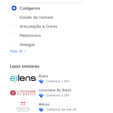
Kits
Colágenos
Vitaminas e Minerais
Saúde do Homem
Emagrecedores
Articulação e Dores
Saldão
Melatonina
Suplementos Esportivos
ômegas
Mais 18
Aumento de Imunidade
Fígado
Lojas similares:
Melhorar a Visão
ELens
Coenzima Q10
Cashback 2.25%
Enzimas Digestivas
Loccitane Au Bresil
Cashback 6.25%
Óleos
Adcos
Cabelos, pele e unhas
Cashback de até 6%