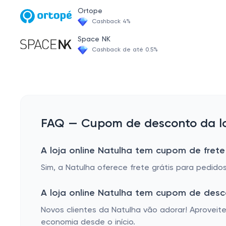
Memória e Concentração
Ortope
Cashback 4%
Estimulantes Sexuais
Space NK
Dormir Melhor
Cashback de até 0.5%
Saúde Infantil
Saúde da Mulher
Calmantes Naturais
FAQ — Cupom de desconto da lo
A loja online Natulha tem cupom de frete
Sim, a Natulha oferece frete grátis para pedido
A loja online Natulha tem cupom de des
Novos clientes da Natulha vão adorar! Aprovei
economia desde o início.