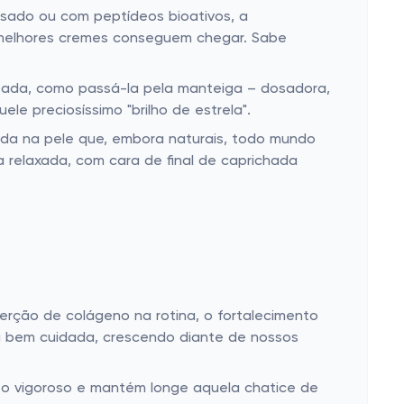
lisado ou com peptídeos bioativos, a
s melhores cremes conseguem chegar. Sabe
atada, como passá-la pela manteiga – dosadora,
le preciosíssimo "brilho de estrela".
ida na pele que, embora naturais, todo mundo
 relaxada, com cara de final de caprichada
erção de colágeno na rotina, o fortalecimento
ma bem cuidada, crescendo diante de nossos
to vigoroso e mantém longe aquela chatice de