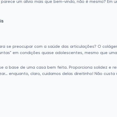
" parece um alívio mais que bem-vindo, não é mesmo? Em u
is
ara se preocupar com a saúde das articulações? O colágen
"juntas" em condições quase adolescentes, mesmo que uma 
e a base de uma casa bem feita. Proporciona solidez e res
ar… enquanto, claro, cuidamos delas direitinho! Não custa 