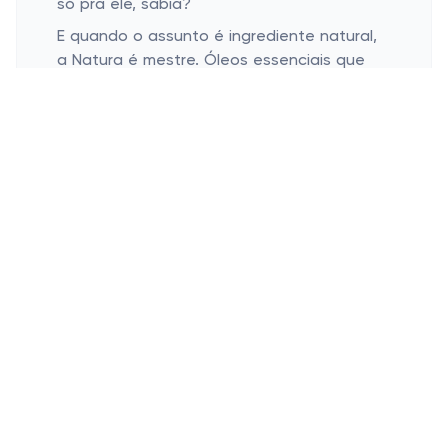
só pra ele, sabia?
E quando o assunto é ingrediente natural,
a Natura é mestre. Óleos essenciais que
revitalizam, deixam os fios macios e cheios
de brilho. É como se cada lavagem fosse
uma mini experiência de revitalização. A
sensação? Um cabelo limpo de verdade e
que promove uma paz de espírito. Quer
apostar?
Tratamentos para uma Hidratação
Potente
Aposte nas máscaras capilares
revitalizantes
Óleo capilar para brilho extra
Uma máscara capilar é aquela carta na
manga que salva o cabelo de qualquer