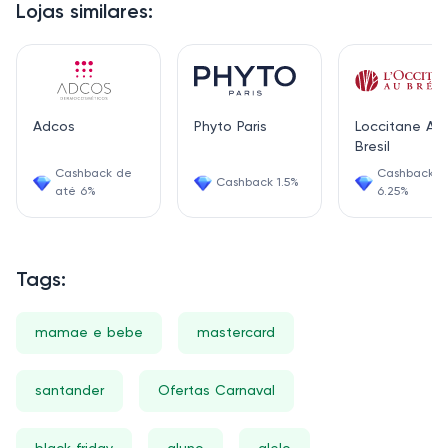
Lojas similares:
Adcos
Phyto Paris
Loccitane Au
Bresil
Cashback de
Cashback
Cashback 1.5%
até 6%
6.25%
Tags:
mamae e bebe
mastercard
santander
Ofertas Carnaval