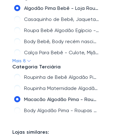
Novidades para o Bebê - Loja Roupa Bebê Online Novo Bebê
Algodão Pima Bebê - Loja Roupinha Bebê - Macacão Algodão Peruano
Mimos Decoração e Presentes Especiais Para Bebê
Casaquinho de Bebê, Jaqueta, Blusa de Frio - Roupinha de Bebê
Kit Saída de Maternidade Feminina Masculina - Produtos para Bebê
Roupa Bebê Algodão Egípcio - Loja de Bebê
Roupinha Algodão Egípcio | O Melhor para Seu Bebê
Body Bebê, Body recém nascido, Conjunto body e calça mijão basico
Bolsa de Bebê e Mala Maternidade - Masterbag Baby e Just Baby
Calça Para Bebê - Culote, Mijão em Algodão - Loja Roupa Bebê
Mais 8
Acessórios para Bebê - Gorro, Meia, Pantufa
Categoria Terciária
Calçados Bebê e Infantil - Loja do Bebê Online
Roupinha de Bebê Algodão Pima Para Verão
Body Branco Bebê Mijão e Enxoval Básico Bebê- Loja Roupa de Bebê
Roupinha Maternidade Algodão Pima Unissex
Macacão Algodão Pima - Roupas de Bebê
Body Algodão Pima - Roupas de Bebê
Lojas similares: