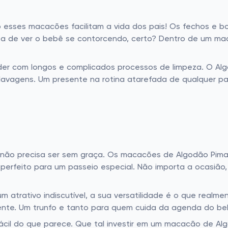
 esses macacões facilitam a vida dos pais! Os fechos e bo
sta de ver o bebê se contorcendo, certo? Dentro de um m
rder com longos e complicados processos de limpeza. O Al
avagens. Um presente na rotina atarefada de qualquer pa
 não precisa ser sem graça. Os macacões de Algodão Pima
 perfeito para um passeio especial. Não importa a ocasiã
atrativo indiscutível, a sua versatilidade é o que realme
ente. Um trunfo e tanto para quem cuida da agenda do be
fácil do que parece. Que tal investir em um macacão de Alg