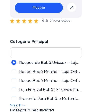
Mostrar
4.6
24 avaliações
Categoria Principal
Roupas de Bebê Unissex - Loja Online com Troca Grátis
Roupa Bebê Menina - Loja Online com Troca Grátis
Roupa Bebê Menino - Loja Online com Troca Grátis
Loja Enxoval Bebê | Enxovais Para Bebês Meninas e Meninos
Presente Para Bebê e Maternidade
Mais 11
Roupa Bebê Promoção - Loja Roupa Bebê Online Novo Bebê
Categoria Secundária