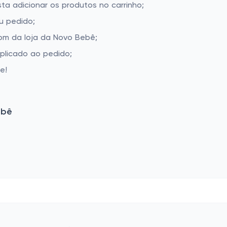
ta adicionar os produtos no carrinho;
u pedido;
om da loja da Novo Bebê;
aplicado ao pedido;
e!
ebê