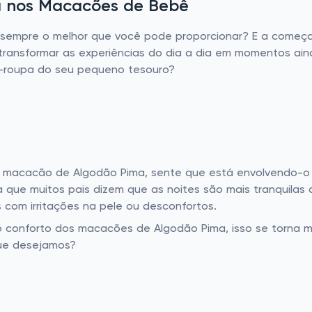
a nos Macacões de Bebê
empre o melhor que você pode proporcionar? E a começar 
nsformar as experiências do dia a dia em momentos ainda
a-roupa do seu pequeno tesouro?
macacão de Algodão Pima, sente que está envolvendo-o 
que muitos pais dizem que as noites são mais tranquila
com irritações na pele ou desconfortos.
conforto dos macacões de Algodão Pima, isso se torna ma
que desejamos?