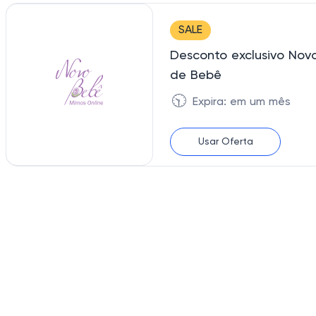
SALE
Desconto exclusivo No
de Bebê
🕥
Expira: em um mês
Usar Oferta