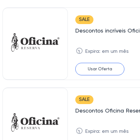
SALE
Descontos incríveis Ofi
🕥
Expira: em um mês
Usar Oferta
SALE
Descontos Oficina Res
🕥
Expira: em um mês