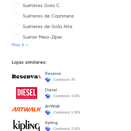
Novidades
Suéteres Gola C
Sale
Suéteres de Cashmere
Bermudas e Shorts
Suéteres de Gola Alta
Jackets
Suéter Meio-Zíper
Mais 6
Polos
Suéteres Gola V
Acessórios e Íntimos
Lojas similares:
Reserva
Cashback 3%
Diesel
Cashback 3.25%
ArtWalk
Cashback 2.05%
Kipling
Cashback 3.25%