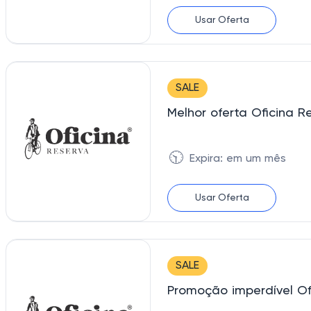
Usar Oferta
SALE
Melhor oferta Oficina R
🕥
Expira: em um mês
Usar Oferta
SALE
Promoção imperdível Of