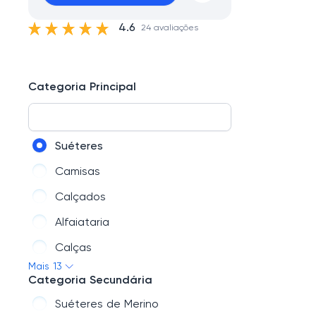
4.6
24 avaliações
Categoria Principal
Suéteres
Camisas
Calçados
Alfaiataria
Calças
Mais 13
Mais vendidos
Categoria Secundária
Camisetas
Suéteres de Merino