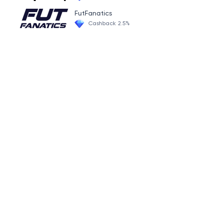
FutFanatics
Cashback 2.5%