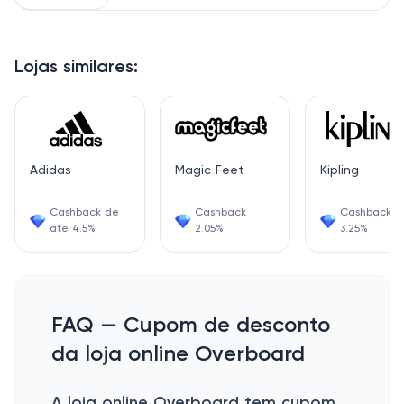
Lojas similares:
Adidas
Magic Feet
Kipling
Cashback de
Cashback
Cashback
até 4.5%
2.05%
3.25%
FAQ — Cupom de desconto
da loja online Overboard
A loja online Overboard tem cupom