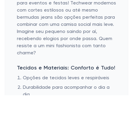
para eventos e festas! Techwear modernos
com cortes estilosos ou até mesmo
bermudas jeans são opções perfeitas para
combinar com uma camisa social mais leve.
Imagine seu pequeno saindo por aí,
recebendo elogios por onde passa. Quem
resiste a um mini fashionista com tanto
charme?
Tecidos e Materiais: Conforto é Tudo!
Opções de tecidos leves e respiráveis
Durabilidade para acompanhar o dia a
dia
Ah, os tecidos, esses fiéis escudeiros
invisíveis! A escolha do tecido certo pode
fazer toda a diferença no dia da criançada.
Bermudas confeccionadas em algodão,
linho ou até materiais sintéticos respiráveis