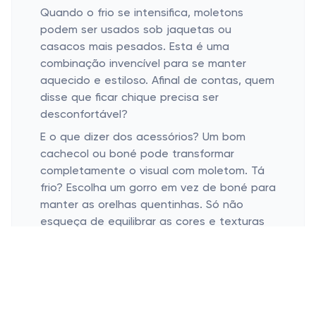
Quando o frio se intensifica, moletons
podem ser usados sob jaquetas ou
casacos mais pesados. Esta é uma
combinação invencível para se manter
aquecido e estiloso. Afinal de contas, quem
disse que ficar chique precisa ser
desconfortável?
E o que dizer dos acessórios? Um bom
cachecol ou boné pode transformar
completamente o visual com moletom. Tá
frio? Escolha um gorro em vez de boné para
manter as orelhas quentinhas. Só não
esqueça de equilibrar as cores e texturas
para não parecer um cover de arco-íris sem
fim!
Estilo Apropriado para Diversas
Ocasiões