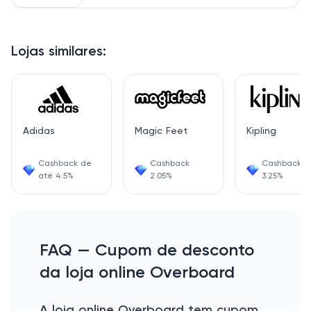
Lojas similares:
Adidas
Magic Feet
Kipling
Cashback de
Cashback
Cashback
até 4.5%
2.05%
3.25%
FAQ — Cupom de desconto
da loja online Overboard
A loja online Overboard tem cupom