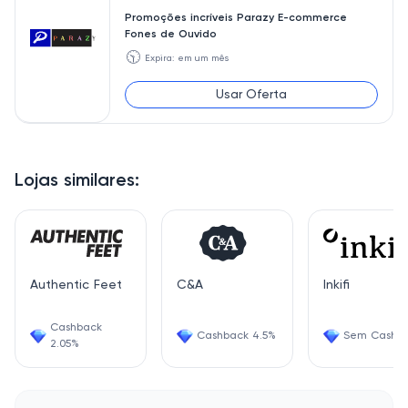
Promoções incríveis Parazy E-commerce
Fones de Ouvido
🕥
Expira: em um mês
Usar Oferta
Lojas similares:
Authentic Feet
C&A
Inkifi
Cashback
Cashback 4.5%
Sem Cashb
2.05%