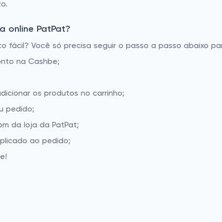
o.
a online PatPat?
 fácil? Você só precisa seguir o passo a passo abaixo par
onto na Cashbe;
dicionar os produtos no carrinho;
u pedido;
m da loja da PatPat;
aplicado ao pedido;
e!