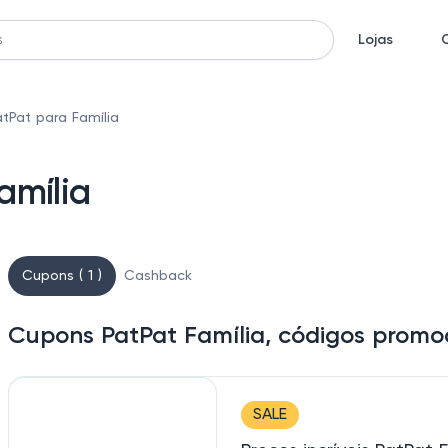
Lojas
tPat para Família
amília
Cupons ( 1 )
Cashback
Cupons PatPat Família, códigos promo
SALE