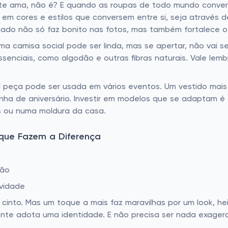
e ama, não é? E quando as roupas de todo mundo conversa
r em cores e estilos que conversem entre si, seja atravé
ado não só faz bonito nas fotos, mas também fortalece o
ma camisa social pode ser linda, mas se apertar, não vai s
senciais, como algodão e outras fibras naturais. Vale lembr
l peça pode ser usada em vários eventos. Um vestido mais
inha de aniversário. Investir em modelos que se adaptam 
s ou numa moldura da casa.
 que Fazem a Diferença
ião
vidade
 cinto. Mas um toque a mais faz maravilhas por um look, h
lmente adota uma identidade. E não precisa ser nada exag