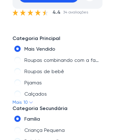
4.4
34 avaliações
Categoria Principal
Mais Vendido
Roupas combinando com a família
Roupas de bebê
Pijamas
Calçados
Mais 10
Roupas para o Dia dos Namorados
Categoria Secundária
Roupas infantis
Família
Novidades em
Criança Pequena
Roupas de criança