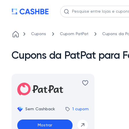
Cupons
Cupom PatPat
Cupons da Pa
Cupons da PatPat para F
Sem Cashback
1 cupom
Mostrar