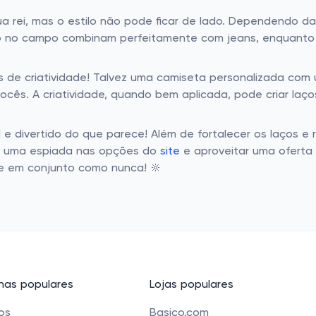
 rei, mas o estilo não pode ficar de lado. Dependendo da 
io no campo combinam perfeitamente com jeans, enquanto 
es de criatividade! Talvez uma camiseta personalizada com
ocês. A criatividade, quando bem aplicada, pode criar la
il e divertido do que parece! Além de fortalecer os laços e
ar uma espiada nas opções do
site
e aproveitar uma oferta
he em conjunto como nunca! 🔆
as populares
Lojas populares
cos
Basico.com