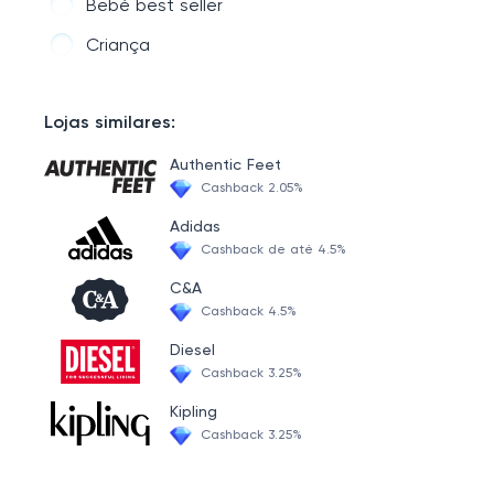
Bebé best seller
Caracteres
Criança
Lojas similares:
Authentic Feet
Cashback 2.05%
Adidas
Cashback de até 4.5%
C&A
Cashback 4.5%
Diesel
Cashback 3.25%
Kipling
Cashback 3.25%