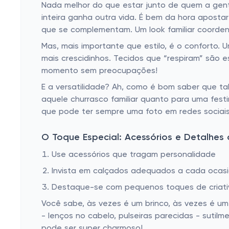
Nada melhor do que estar junto de quem a gent
inteira ganha outra vida. É bem da hora aposta
que se complementam. Um look familiar coorden
Mas, mais importante que estilo, é o conforto. U
mais crescidinhos. Tecidos que “respiram” são es
momento sem preocupações!
E a versatilidade? Ah, como é bom saber que ta
aquele churrasco familiar quanto para uma fest
que pode ter sempre uma foto em redes sociai
O Toque Especial: Acessórios e Detalhes
Use acessórios que tragam personalidade
Invista em calçados adequados a cada ocas
Destaque-se com pequenos toques de criati
Você sabe, às vezes é um brinco, às vezes é um
- lenços no cabelo, pulseiras parecidas - suti
pode ser super charmoso!