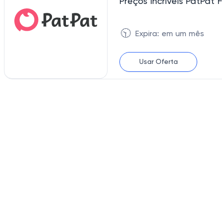
Preços incríveis PatPat 
🕥
Expira: em um mês
Usar Oferta