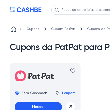
Cupons
Cupom PatPat
Cupons da Pa
Cupons da PatPat para P
Sem Cashback
1 cupom
Mostrar