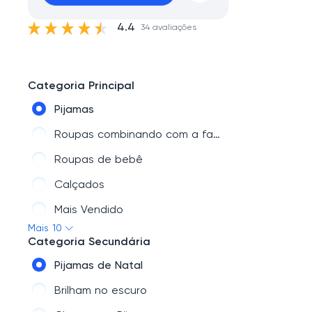
4.4
34 avaliações
Categoria Principal
Pijamas
Roupas combinando com a família
Roupas de bebê
Calçados
Mais Vendido
Mais 10
Roupas para o Dia dos Namorados
Categoria Secundária
Roupas infantis
Pijamas de Natal
Novidades em
Brilham no escuro
Roupas de criança