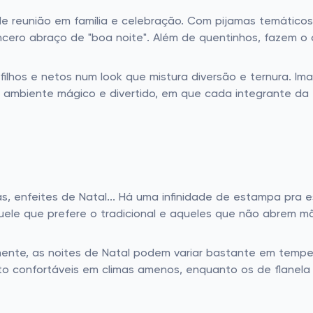
de reunião em família e celebração. Com pijamas temático
ncero abraço de "boa noite". Além de quentinhos, fazem o c
filhos e netos num look que mistura diversão e ternura. I
e ambiente mágico e divertido, em que cada integrante da f
as, enfeites de Natal... Há uma infinidade de estampa pra 
quele que prefere o tradicional e aqueles que não abrem 
ente, as noites de Natal podem variar bastante em tempe
to confortáveis em climas amenos, enquanto os de flanela s