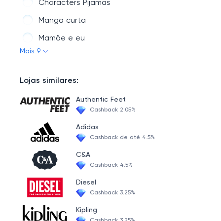
Characters Pijamas
Caracteres
Manga curta
Mamãe e eu
Mais 9
Feriado Todos
Macacão
Lojas similares:
Bambu
Authentic Feet
Fleece
Cashback 2.05%
Adidas
Cashback de até 4.5%
C&A
Cashback 4.5%
Diesel
Cashback 3.25%
Kipling
Cashback 3.25%