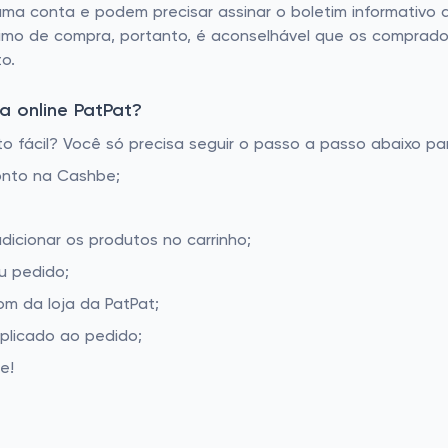
 uma conta e podem precisar assinar o boletim informativo 
ínimo de compra, portanto, é aconselhável que os comprado
o.
a online PatPat?
 fácil? Você só precisa seguir o passo a passo abaixo par
onto na Cashbe;
dicionar os produtos no carrinho;
u pedido;
m da loja da PatPat;
aplicado ao pedido;
e!