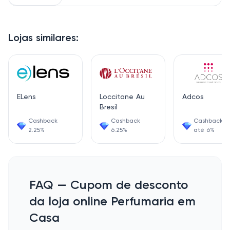
Lojas similares:
ELens
Loccitane Au
Adcos
Bresil
Cashback
Cashback
Cashback d
2.25%
6.25%
até 6%
FAQ — Cupom de desconto
da loja online Perfumaria em
Casa