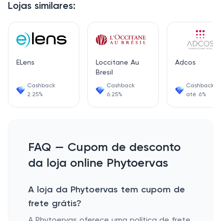
Lojas similares:
ELens
Loccitane Au
Adcos
Bresil
Cashback
Cashback
Cashback d
2.25%
6.25%
até 6%
FAQ — Cupom de desconto
da loja online Phytoervas
A loja da Phytoervas tem cupom de
frete grátis?
A Phytoervas oferece uma política de frete