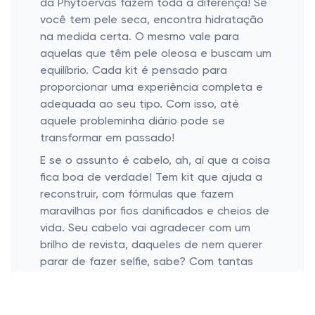
da Phytoervas fazem toda a diferença! Se
você tem pele seca, encontra hidratação
na medida certa. O mesmo vale para
aquelas que têm pele oleosa e buscam um
equilíbrio. Cada kit é pensado para
proporcionar uma experiência completa e
adequada ao seu tipo. Com isso, até
aquele probleminha diário pode se
transformar em passado!
E se o assunto é cabelo, ah, aí que a coisa
fica boa de verdade! Tem kit que ajuda a
reconstruir, com fórmulas que fazem
maravilhas por fios danificados e cheios de
vida. Seu cabelo vai agradecer com um
brilho de revista, daqueles de nem querer
parar de fazer selfie, sabe? Com tantas
opções, o difícil vai ser escolher só um!
Kits Perfeitos para Presentear