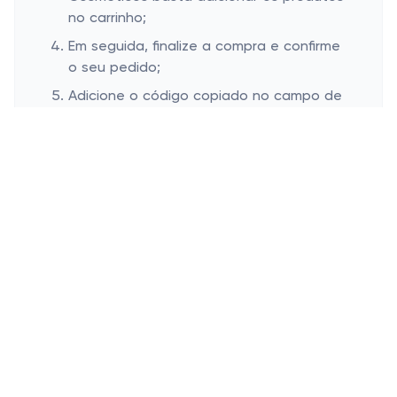
no carrinho;
Em seguida, finalize a compra e confirme
o seu pedido;
Adicione o código copiado no campo de
cupom da loja da Plena Cosméticos;
Clique no botão “Aplicar” para o código
ser aplicado ao pedido;
Veja o valor final da compra diminuir e a
finalize!
Onde inserir cupom de desconto
Plena Cosméticos