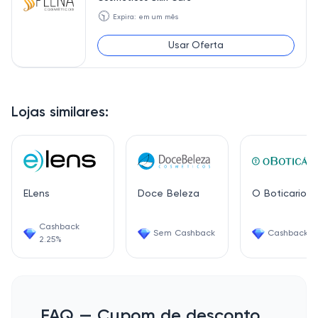
🕥
Expira: em um mês
Usar Oferta
Lojas similares:
ELens
Doce Beleza
O Boticario
Cashback
Sem Cashback
Cashback 7
2.25%
FAQ — Cupom de desconto