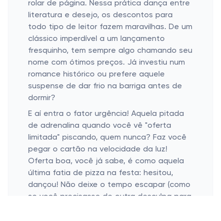
rolar de página. Nessa prática dança entre
literatura e desejo, os descontos para
todo tipo de leitor fazem maravilhas. De um
clássico imperdível a um lançamento
fresquinho, tem sempre algo chamando seu
nome com ótimos preços. Já investiu num
romance histórico ou prefere aquele
suspense de dar frio na barriga antes de
dormir?
E aí entra o fator urgência! Aquela pitada
de adrenalina quando você vê "oferta
limitada" piscando, quem nunca? Faz você
pegar o cartão na velocidade da luz!
Oferta boa, você já sabe, é como aquela
última fatia de pizza na festa: hesitou,
dançou! Não deixe o tempo escapar (como
se você precisasse de outra desculpa para
fazer um novo amigo literário).