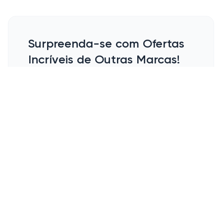
Surpreenda-se com Ofertas
Incríveis de Outras Marcas!
Imagina estar em um sábado tranquilo,
comendo um delicioso pão de queijo e
pensando em fazer compras para a
semana sem sair de casa. Pecinha perfeita,
não é? Ainda mais quando se acha aquela
promoção imprevisível que faz todos os
problemas parecerem menores. Pois é,
minhas amigas e amigos, tem um mundão
de produtos de outras marcas esperando
por vocês na ponta dos dedos, ainda mais
quando rola aquele descontinho maroto!
Bora mergulhar nessas oportunidades?