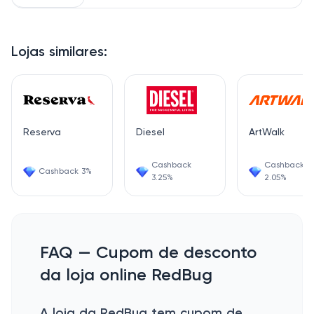
Lojas similares:
Reserva
Diesel
ArtWalk
Cashback
Cashback
Cashback 3%
3.25%
2.05%
FAQ — Cupom de desconto
da loja online RedBug
A loja da RedBug tem cupom de