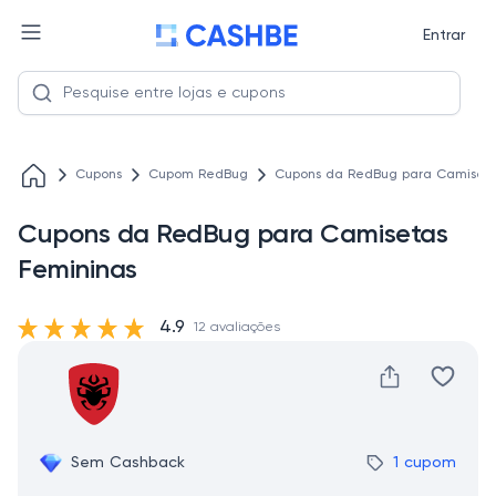
Entrar
Cupons
Cupom RedBug
Cupons da RedBug para Camiseta
Cupons da RedBug para Camisetas
Femininas
4.9
12 avaliações
Sem Cashback
1 cupom