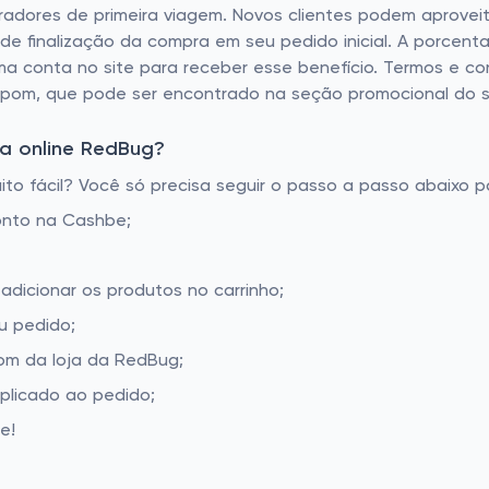
adores de primeira viagem. Novos clientes podem aprovei
e finalização da compra em seu pedido inicial. A porcent
uma conta no site para receber esse benefício. Termos e co
pom, que pode ser encontrado na seção promocional do si
a online RedBug?
 fácil? Você só precisa seguir o passo a passo abaixo pa
onto na Cashbe;
adicionar os produtos no carrinho;
u pedido;
om da loja da RedBug;
aplicado ao pedido;
e!