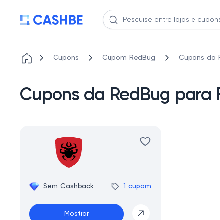
Cupons
Cupom RedBug
Cupons da R
Cupons da RedBug para Fi
Sem Cashback
1 cupom
Mostrar