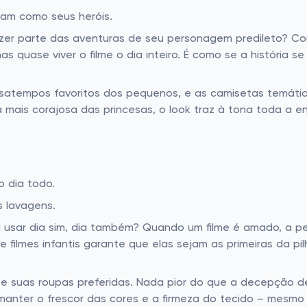
am como seus heróis.
azer parte das aventuras de seu personagem predileto? 
as quase viver o filme o dia inteiro. É como se a história
ssatempos favoritos dos pequenos, e as camisetas temátic
 mais corajosa das princesas, o look traz à tona toda a e
o dia todo.
s lavagens.
sar dia sim, dia também? Quando um filme é amado, a peç
 filmes infantis garante que elas sejam as primeiras da pil
s e suas roupas preferidas. Nada pior do que a decepção 
anter o frescor das cores e a firmeza do tecido – mesmo 