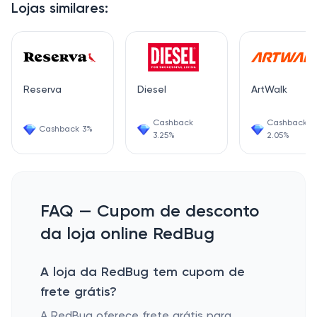
Lojas similares:
Reserva
Diesel
ArtWalk
Cashback
Cashback
Cashback 3%
3.25%
2.05%
FAQ — Cupom de desconto
da loja online RedBug
A loja da RedBug tem cupom de
frete grátis?
A RedBug oferece frete grátis para