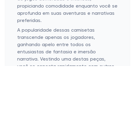
propiciando comodidade enquanto você se
aprofunda em suas aventuras e narrativas
preferidas.
A popularidade dessas camisetas
transcende apenas os jogadores,
ganhando apelo entre todos os
entusiastas de fantasia e imersão
narrativa. Vestindo uma destas peças,
você se conecta rapidamente com outros
que compartilham da mesma paixão,
criando laços e amizades que podem muito
bem virar parte de suas histórias favoritas.
Expanda Seu Guarda-Roupa com
Influência Épica
Estilo que Remete a Jogos Clássicos e
Modernos