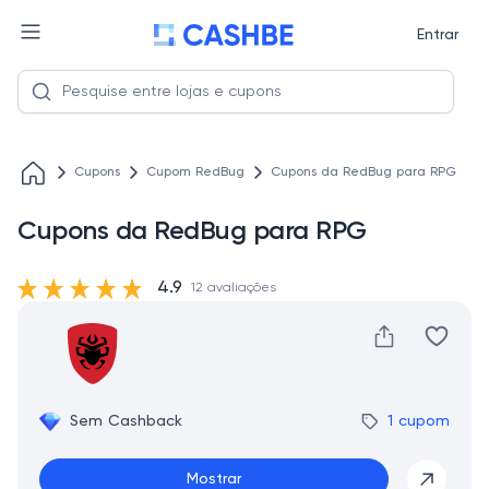
Entrar
Cupons
Cupom RedBug
Cupons da RedBug para RPG
Cupons da RedBug para RPG
4.9
12 avaliações
Sem Cashback
1 cupom
Mostrar