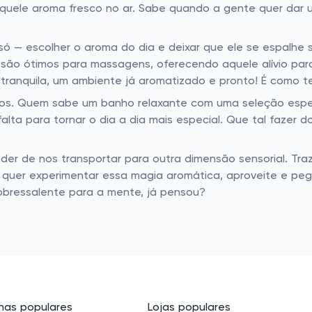
aquele aroma fresco no ar. Sabe quando a gente quer dar 
 só — escolher o aroma do dia e deixar que ele se espal
ais são ótimos para massagens, oferecendo aquele alívio 
 tranquila, um ambiente já aromatizado e pronto! É como t
 óleos. Quem sabe um banho relaxante com uma seleção es
alta para tornar o dia a dia mais especial. Que tal fazer 
er de nos transportar para outra dimensão sensorial. Traze
cê quer experimentar essa magia aromática, aproveite e 
obressalente para a mente, já pensou?
as populares
Lojas populares