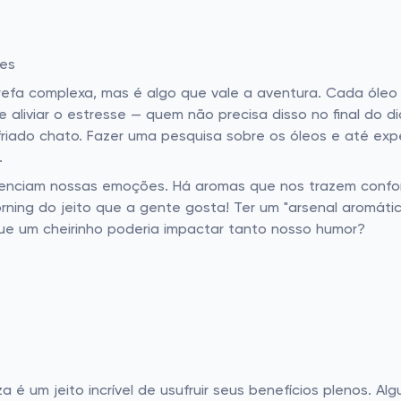
ões
efa complexa, mas é algo que vale a aventura. Cada óleo 
e aliviar o estresse — quem não precisa disso no final do d
friado chato. Fazer uma pesquisa sobre os óleos e até ex
.
uenciam nossas emoções. Há aromas que nos trazem confor
ning do jeito que a gente gosta! Ter um "arsenal aromáti
ue um cheirinho poderia impactar tanto nosso humor?
za é um jeito incrível de usufruir seus benefícios plenos. A