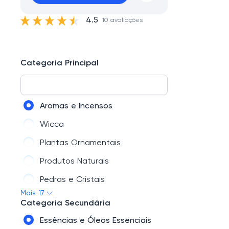
4.5
10 avaliações
Categoria Principal
Aromas e Incensos
Wicca
Plantas Ornamentais
Produtos Naturais
Pedras e Cristais
Mais 17
Feng Shui
Categoria Secundária
Canecas, Copos e Garrafas
Essências e Óleos Essenciais