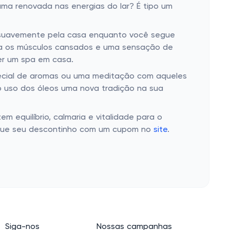
uma renovada nas energias do lar? É tipo um
he suavemente pela casa enquanto você segue
para os músculos cansados e uma sensação de
er um spa em casa.
pecial de aromas ou uma meditação com aqueles
do uso dos óleos uma nova tradição na sua
m equilíbrio, calmaria e vitalidade para o
pegue seu descontinho com um cupom no
site
.
Siga-nos
Nossas campanhas