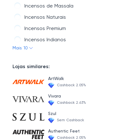
Ofertas Especiais
Incensos de Massala
Meditação e Terapias
Incensos Naturais
Papelaria, Embalagens e Complementos
Incensos Premium
Estatuetas
Incensos Indianos
Mais 10
Velas
Aromatizadores e Difusores
Radiestesia e Radiônica
Incensos Sem Carvão
Lojas similares:
Decoração Zen
Perfumes Indianos
ArtWalk
Semi-Jóias
Cascata de Fumaça
Cashback 2.05%
Incensários
Bastões, Bombitas e Ervas
Vivara
Cashback 2.63%
Livros, Cartas e Tarô
Szul
Sem Cashback
Authentic Feet
Cashback 2.05%