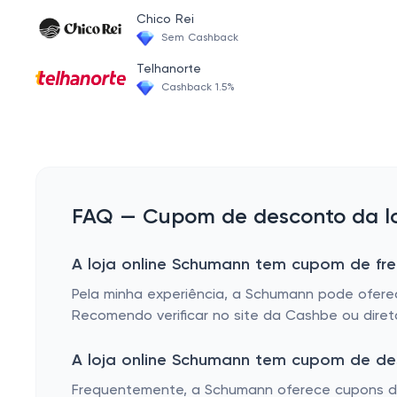
Torradeira.
Chico Rei
Sem Cashback
Máquina de Cupcake.
Telhanorte
Máquina de Costura.
Cashback 1.5%
Grill e Sanduicheira.
Serra Fita.
Espremedor e Extrator de Suco.
Fritadeira Elétrica.
FAQ — Cupom de desconto da lo
Multiprocessador.
A loja online Schumann tem cupom de fre
Assador e Churrasqueira.
Pela minha experiência, a Schumann pode ofere
Moedor de Carne.
Recomendo verificar no site da Cashbe ou dire
Ferro de Passar e Passadeira.
A loja online Schumann tem cupom de de
Omeleteira e Panquequeira.
Frequentemente, a Schumann oferece cupons de 