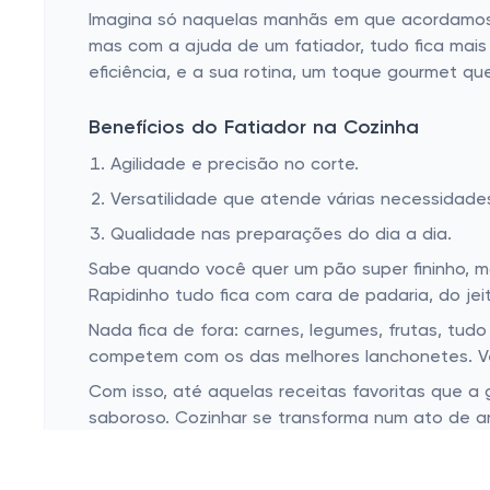
Imagina só naquelas manhãs em que acordamos 
mas com a ajuda de um fatiador, tudo fica mais
eficiência, e a sua rotina, um toque gourmet q
Benefícios do Fatiador na Cozinha
Agilidade e precisão no corte.
Versatilidade que atende várias necessidade
Qualidade nas preparações do dia a dia.
Sabe quando você quer um pão super fininho, m
Rapidinho tudo fica com cara de padaria, do je
Nada fica de fora: carnes, legumes, frutas, t
competem com os das melhores lanchonetes. V
Com isso, até aquelas receitas favoritas que a
saboroso. Cozinhar se transforma num ato de am
Tipos de Fatiador para Suas Necessidad