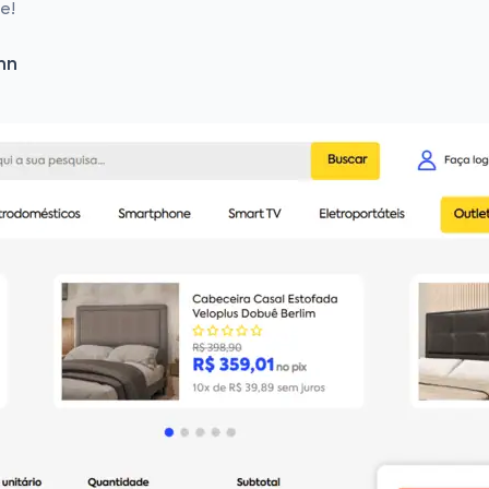
e!
nn