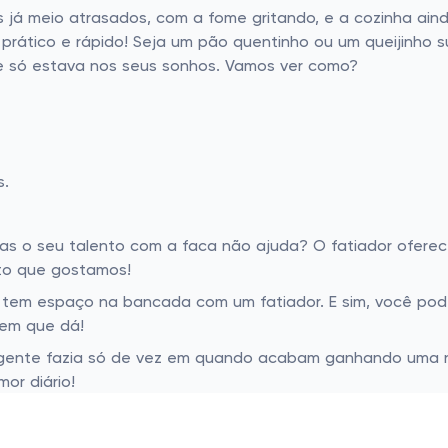
já meio atrasados, com a fome gritando, e a cozinha ain
 prático e rápido! Seja um pão quentinho ou um queijinho 
ue só estava nos seus sonhos. Vamos ver como?
s.
as o seu talento com a faca não ajuda? O fatiador oferec
ito que gostamos!
udo tem espaço na bancada com um fatiador. E sim, você p
em que dá!
 gente fazia só de vez em quando acabam ganhando uma nov
or diário!
es