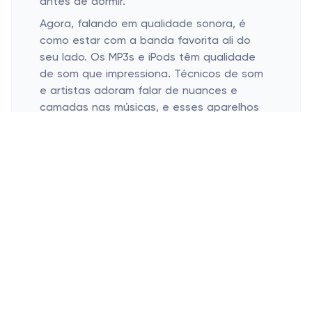
antes de dormir.
Agora, falando em qualidade sonora, é
como estar com a banda favorita ali do
seu lado. Os MP3s e iPods têm qualidade
de som que impressiona. Técnicos de som
e artistas adoram falar de nuances e
camadas nas músicas, e esses aparelhos
conseguem te levar para esse mundo com
excelente clareza. Quer ouvir aquela batida
intensa ou uma letra tocante? Pode
apostar que seus ouvidos vão agradecer.
E quando o assunto é armazenamento,
está tudo ali ao alcance dos seus dedos.
As músicas que te fazem relembrar de
momentos especiais ou aqueles hits
viciantes que você escuta em looping: tudo
armazenado com facilidades. A alegria é
ter tantas opções sem precisar gastar